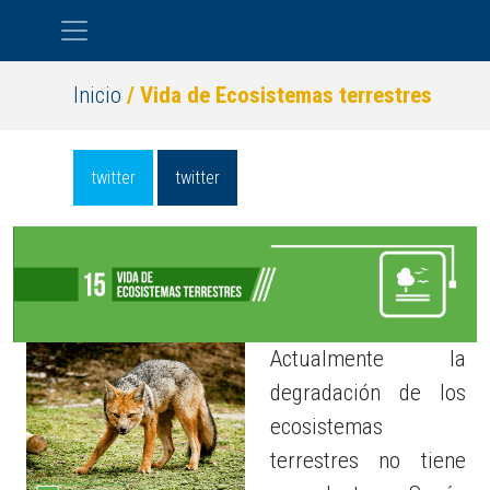
Pasar al contenido principal
Inicio
/ Vida de Ecosistemas terrestres
twitter
twitter
Actualmente la
degradación de los
ecosistemas
terrestres no tiene