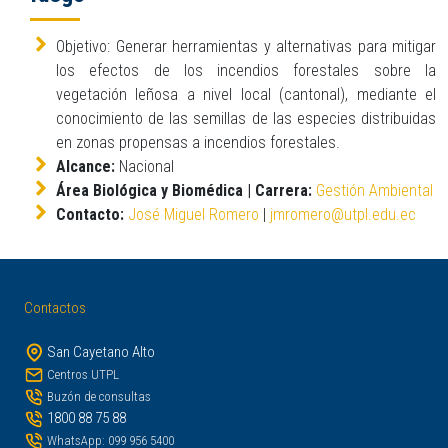
Objetivo: Generar herramientas y alternativas para mitigar
los efectos de los incendios forestales sobre la
vegetación leñosa a nivel local (cantonal), mediante el
conocimiento de las semillas de las especies distribuidas
en zonas propensas a incendios forestales.
Alcance:
Nacional
Área Biológica y Biomédica | Carrera:
Gestión Ambiental
Contacto:
José Miguel Romero
|
jmromero@utpl.edu.ec
Contactos
San Cayetano Alto
Centros UTPL
Buzón de consultas
1800 88 75 88
WhatsApp: 099 956 5400